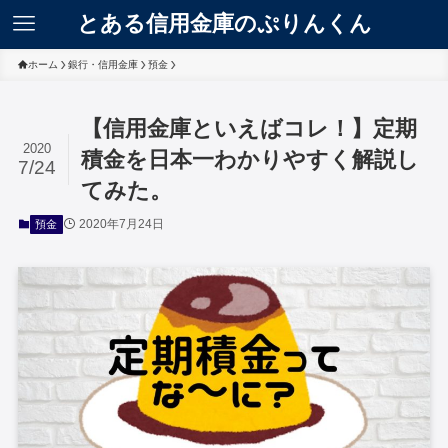
とある信用金庫のぷりんくん
ホーム
銀行・信用金庫
預金
【信用金庫といえばコレ！】定期
2020
積金を日本一わかりやすく解説し
7/24
てみた。
2020年7月24日
預金