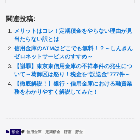
関連投稿:
メリットはコレ！定期積金をやらない理由が見
当たらない訳とは
信用金庫のATMはどこでも無料！？～しんきん
ゼロネットサービスのすすめ～
【謝罪】東京東信用金庫の不祥事件の発生につ
いて～葛飾区は怒り！税金を“誤送金”777件～
【徹底解説！】銀行・信用金庫における融資業
務をわかりやすく解説してみた！
預金
信用金庫
定期積金
貯蓄
貯金