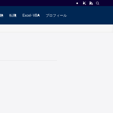
動
転職
Excel･VBA
プロフィール