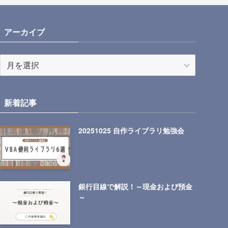
アーカイブ
ア
ー
カ
イ
新着記事
ブ
20251025 自作ライブラリ勉強会
銀行目線で解説！～現金および預金
～