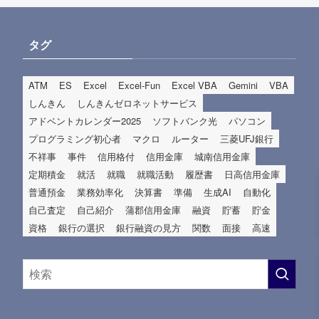
タグ
ATM
ES
Excel
Excel-Fun
Excel VBA
Gemini
VBA
しんきん
しんきんゼロネットサービス
アドベントカレンダー2025
ソフトバンク光
パソコン
プログラミング初心者
マクロ
ルーター
三菱UFJ銀行
不祥事
事件
信用格付
信用金庫
城南信用金庫
定期積金
就活
就職
就職活動
履歴書
日高信用金庫
普通預金
業務効率化
決算書
準備
生成AI
自動化
自己査定
自己紹介
蒲郡信用金庫
融資
貯蓄
貯金
資格
銀行の選択
銀行融資の見方
関数
面接
高速