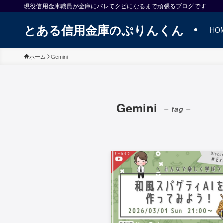
現役信用金庫職員が金庫にバレてクビになるまで頑張るブログです
とある信用金庫のぷりんくん
HO
ホーム
Gemini
Gemini
– tag –