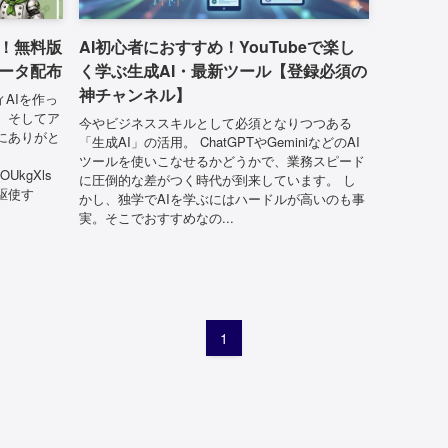
て！無料版
AI初心者におすすめ！YouTubeで楽し
ータ配布
く学ぶ生成AI・最新ツール【登録必須の
神チャンネル】
ィAIを作っ
、そしてア
今やビジネススキルとして必須となりつつある
にありがと
「生成AI」の活用。 ChatGPTやGeminiなどのAI
ツールを使いこなせるかどうかで、業務スピード
izOUkgXls
に圧倒的な差がつく時代が到来しています。 し
駆使す
かし、独学でAIを学ぶにはハードルが高いのも事
実。そこでおすすめなの...
1