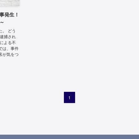
事発生！
～
た。 どう
し逮捕され
員による不
では、事件
客が気をつ
1