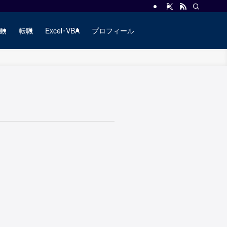
動
転職
Excel･VBA
プロフィール