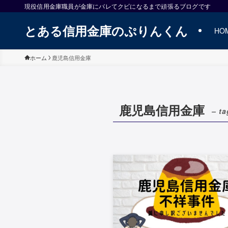
現役信用金庫職員が金庫にバレてクビになるまで頑張るブログです
とある信用金庫のぷりんくん
HO
ホーム
鹿児島信用金庫
鹿児島信用金庫
– ta