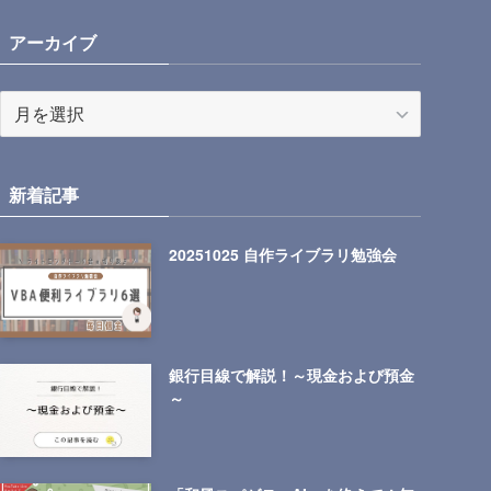
アーカイブ
ア
ー
カ
イ
新着記事
ブ
20251025 自作ライブラリ勉強会
銀行目線で解説！～現金および預金
～