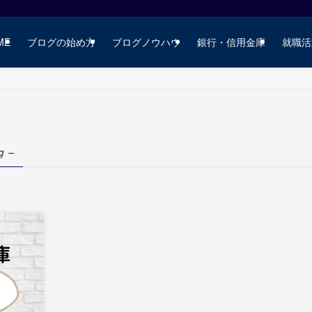
ME
ブログの始め方
ブログノウハウ
銀行・信用金庫
就職活
g –