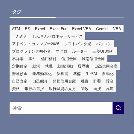
タグ
ATM
ES
Excel
Excel-Fun
Excel VBA
Gemini
VBA
しんきん
しんきんゼロネットサービス
アドベントカレンダー2025
ソフトバンク光
パソコン
プログラミング初心者
マクロ
ルーター
三菱UFJ銀行
不祥事
事件
信用格付
信用金庫
城南信用金庫
定期積金
就活
就職
就職活動
履歴書
日高信用金庫
普通預金
業務効率化
決算書
準備
生成AI
自動化
自己査定
自己紹介
蒲郡信用金庫
融資
貯蓄
貯金
資格
銀行の選択
銀行融資の見方
関数
面接
高速