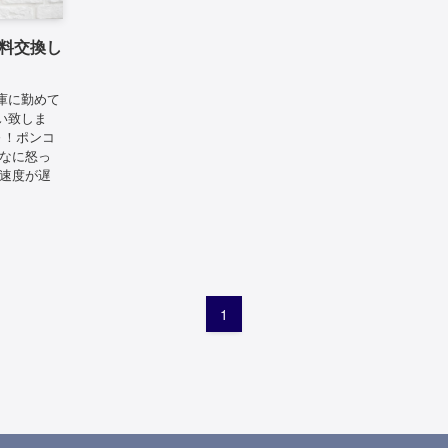
料交換し
庫に勤めて
い致しま
～！ポンコ
んなに怒っ
ど速度が遅
1