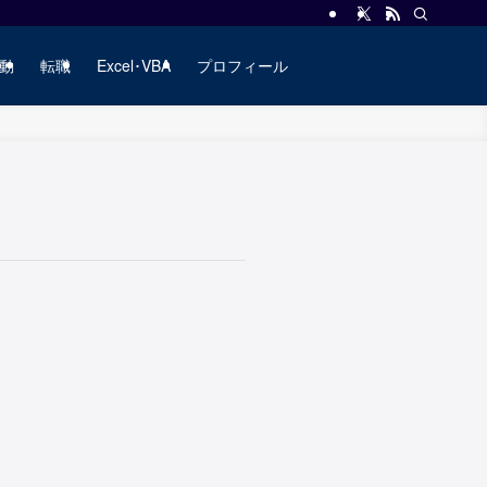
動
転職
Excel･VBA
プロフィール