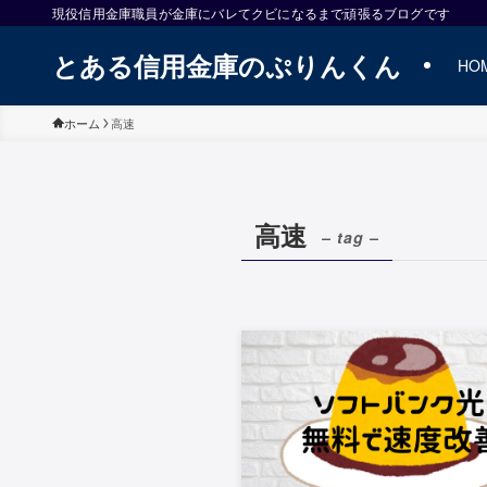
現役信用金庫職員が金庫にバレてクビになるまで頑張るブログです
とある信用金庫のぷりんくん
HO
ホーム
高速
高速
– tag –