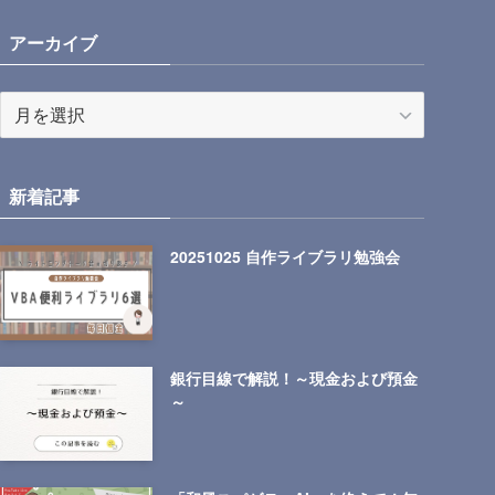
アーカイブ
ア
ー
カ
イ
新着記事
ブ
20251025 自作ライブラリ勉強会
銀行目線で解説！～現金および預金
～