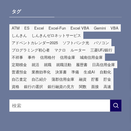
タグ
ATM
ES
Excel
Excel-Fun
Excel VBA
Gemini
VBA
しんきん
しんきんゼロネットサービス
アドベントカレンダー2025
ソフトバンク光
パソコン
プログラミング初心者
マクロ
ルーター
三菱UFJ銀行
不祥事
事件
信用格付
信用金庫
城南信用金庫
定期積金
就活
就職
就職活動
履歴書
日高信用金庫
普通預金
業務効率化
決算書
準備
生成AI
自動化
自己査定
自己紹介
蒲郡信用金庫
融資
貯蓄
貯金
資格
銀行の選択
銀行融資の見方
関数
面接
高速