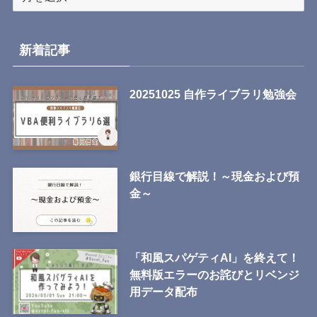
ー
カ
イ
新着記事
ブ
20251025 自作ライブラリ勉強会
銀行目線で解説！～現金および預
金～
「和風スパゲティAI」を終えて！
無料版エラーのお詫びとリベンジ
用データ配布