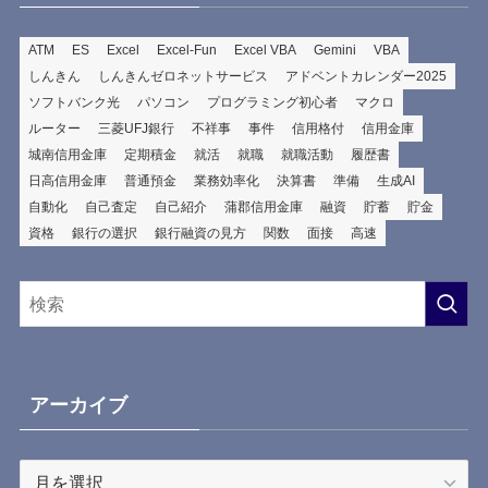
ATM
ES
Excel
Excel-Fun
Excel VBA
Gemini
VBA
しんきん
しんきんゼロネットサービス
アドベントカレンダー2025
ソフトバンク光
パソコン
プログラミング初心者
マクロ
ルーター
三菱UFJ銀行
不祥事
事件
信用格付
信用金庫
城南信用金庫
定期積金
就活
就職
就職活動
履歴書
日高信用金庫
普通預金
業務効率化
決算書
準備
生成AI
自動化
自己査定
自己紹介
蒲郡信用金庫
融資
貯蓄
貯金
資格
銀行の選択
銀行融資の見方
関数
面接
高速
アーカイブ
ア