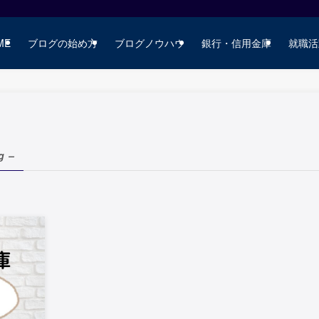
ME
ブログの始め方
ブログノウハウ
銀行・信用金庫
就職活
g –