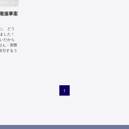
着服事案
た。 どう
しました！
嫌いだから
せん・実際
取引するう
1