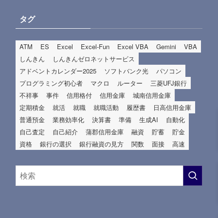
タグ
ATM
ES
Excel
Excel-Fun
Excel VBA
Gemini
VBA
しんきん
しんきんゼロネットサービス
アドベントカレンダー2025
ソフトバンク光
パソコン
プログラミング初心者
マクロ
ルーター
三菱UFJ銀行
不祥事
事件
信用格付
信用金庫
城南信用金庫
定期積金
就活
就職
就職活動
履歴書
日高信用金庫
普通預金
業務効率化
決算書
準備
生成AI
自動化
自己査定
自己紹介
蒲郡信用金庫
融資
貯蓄
貯金
資格
銀行の選択
銀行融資の見方
関数
面接
高速