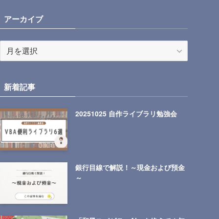
アーカイブ
ア
ー
カ
イ
新着記事
ブ
20251025 自作ライブラリ勉強会
銀行目線で解説！～現金および預金
～