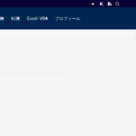
動
転職
Excel･VBA
プロフィール