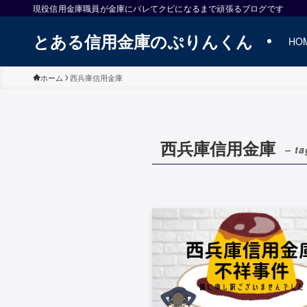
現役信用金庫職員が金庫にバレてクビになるまで頑張るブログです
とある信用金庫のぷりんくん
HO
ホーム
西兵庫信用金庫
西兵庫信用金庫
– ta