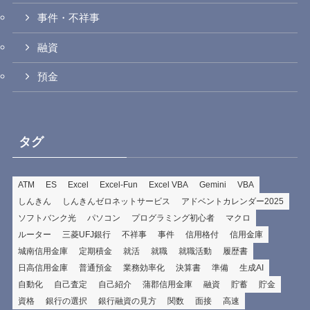
事件・不祥事
融資
預金
タグ
ATM
ES
Excel
Excel-Fun
Excel VBA
Gemini
VBA
しんきん
しんきんゼロネットサービス
アドベントカレンダー2025
ソフトバンク光
パソコン
プログラミング初心者
マクロ
ルーター
三菱UFJ銀行
不祥事
事件
信用格付
信用金庫
城南信用金庫
定期積金
就活
就職
就職活動
履歴書
日高信用金庫
普通預金
業務効率化
決算書
準備
生成AI
自動化
自己査定
自己紹介
蒲郡信用金庫
融資
貯蓄
貯金
資格
銀行の選択
銀行融資の見方
関数
面接
高速