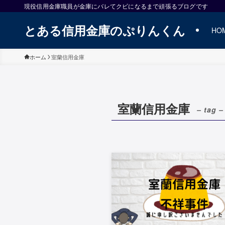
現役信用金庫職員が金庫にバレてクビになるまで頑張るブログです
とある信用金庫のぷりんくん
HO
ホーム
室蘭信用金庫
室蘭信用金庫
– tag –