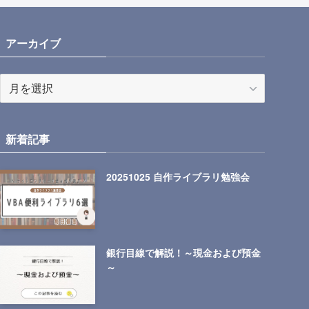
アーカイブ
ア
ー
カ
イ
新着記事
ブ
20251025 自作ライブラリ勉強会
銀行目線で解説！～現金および預金
～