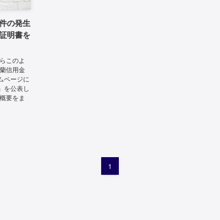
件の発生
証明書を
からこのよ
室蘭信用金
ムページに
」を公表し
の概要をま
1