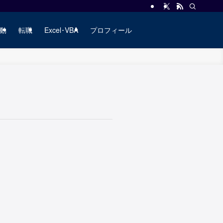
動
転職
Excel･VBA
プロフィール