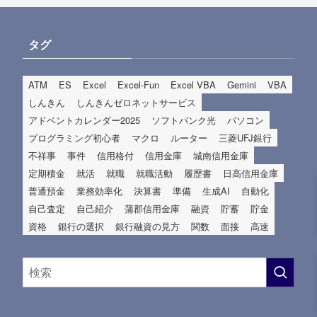
タグ
ATM
ES
Excel
Excel-Fun
Excel VBA
Gemini
VBA
しんきん
しんきんゼロネットサービス
アドベントカレンダー2025
ソフトバンク光
パソコン
プログラミング初心者
マクロ
ルーター
三菱UFJ銀行
不祥事
事件
信用格付
信用金庫
城南信用金庫
定期積金
就活
就職
就職活動
履歴書
日高信用金庫
普通預金
業務効率化
決算書
準備
生成AI
自動化
自己査定
自己紹介
蒲郡信用金庫
融資
貯蓄
貯金
資格
銀行の選択
銀行融資の見方
関数
面接
高速