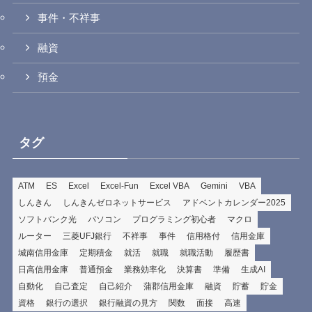
事件・不祥事
融資
預金
タグ
ATM
ES
Excel
Excel-Fun
Excel VBA
Gemini
VBA
しんきん
しんきんゼロネットサービス
アドベントカレンダー2025
ソフトバンク光
パソコン
プログラミング初心者
マクロ
ルーター
三菱UFJ銀行
不祥事
事件
信用格付
信用金庫
城南信用金庫
定期積金
就活
就職
就職活動
履歴書
日高信用金庫
普通預金
業務効率化
決算書
準備
生成AI
自動化
自己査定
自己紹介
蒲郡信用金庫
融資
貯蓄
貯金
資格
銀行の選択
銀行融資の見方
関数
面接
高速