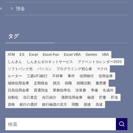
預金
タグ
ATM
ES
Excel
Excel-Fun
Excel VBA
Gemini
VBA
しんきん
しんきんゼロネットサービス
アドベントカレンダー2025
ソフトバンク光
パソコン
プログラミング初心者
マクロ
ルーター
三菱UFJ銀行
不祥事
事件
信用格付
信用金庫
城南信用金庫
定期積金
就活
就職
就職活動
履歴書
日高信用金庫
普通預金
業務効率化
決算書
準備
生成AI
自動化
自己査定
自己紹介
蒲郡信用金庫
融資
貯蓄
貯金
資格
銀行の選択
銀行融資の見方
関数
面接
高速