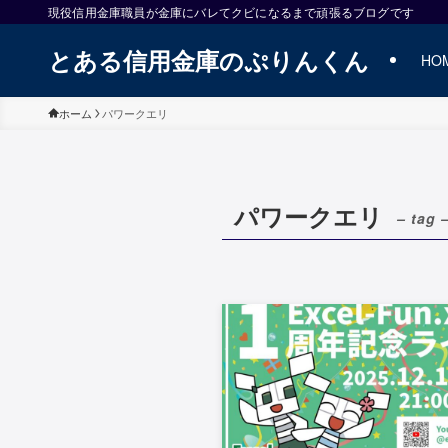
現役信用金庫職員が金庫にバレてクビになるまで頑張るブログです
とある信用金庫のぷりんくん
HO
ホーム
パワークエリ
パワークエリ
– tag 