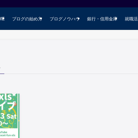
ME
ブログの始め方
ブログノウハウ
銀行・信用金庫
就職活
–