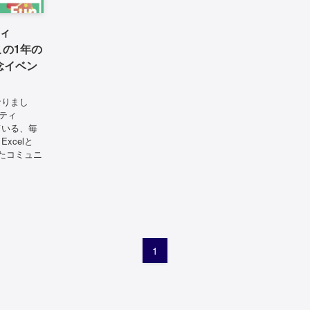
ティ
！この1年の
念イベン
になりまし
ニティ
っている、毎
xcelと
たコミュニ
1