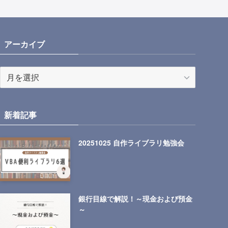
アーカイブ
ア
ー
カ
イ
新着記事
ブ
20251025 自作ライブラリ勉強会
銀行目線で解説！～現金および預金
～