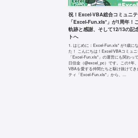
祝！Excel‧VBA総合コミュニ
「Excel-Fun.xls*」が1周年
軌跡と感謝、そして12/13の記
トへ
1. はじめに：Excel-Fun.xls* が1歳
た！ こんにちは！Excel/VBAコミュ
「Excel-Fun.xls*」の運営にも関わ
日信金（@excel_pc）です。この1年、E
VBAを愛する仲間たちと駆け抜けてき
ティ「Excel-Fun.xls*」から、...