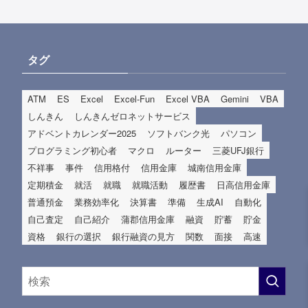
タグ
ATM
ES
Excel
Excel-Fun
Excel VBA
Gemini
VBA
しんきん
しんきんゼロネットサービス
アドベントカレンダー2025
ソフトバンク光
パソコン
プログラミング初心者
マクロ
ルーター
三菱UFJ銀行
不祥事
事件
信用格付
信用金庫
城南信用金庫
定期積金
就活
就職
就職活動
履歴書
日高信用金庫
普通預金
業務効率化
決算書
準備
生成AI
自動化
自己査定
自己紹介
蒲郡信用金庫
融資
貯蓄
貯金
資格
銀行の選択
銀行融資の見方
関数
面接
高速