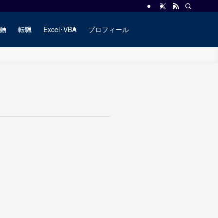
動
転職
Excel･VBA
プロフィール