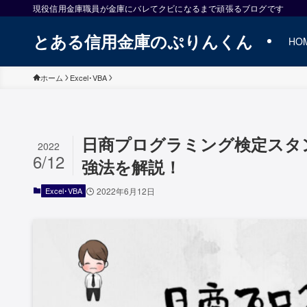
現役信用金庫職員が金庫にバレてクビになるまで頑張るブログです
とある信用金庫のぷりんくん
HO
ホーム
Excel･VBA
日商プログラミング検定スタ
2022
6/12
強法を解説！
Excel･VBA
2022年6月12日