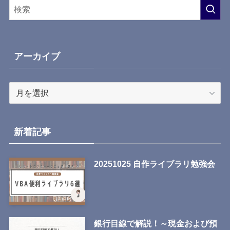
アーカイブ
ア
ー
カ
イ
新着記事
ブ
20251025 自作ライブラリ勉強会
銀行目線で解説！～現金および預