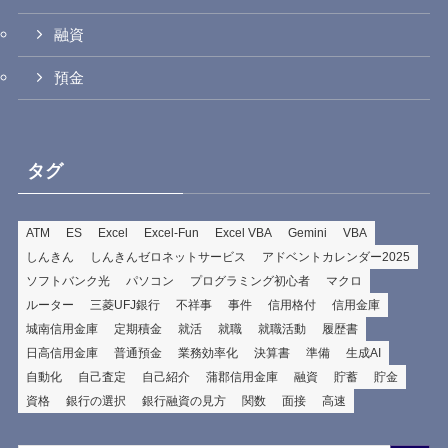
融資
預金
タグ
ATM
ES
Excel
Excel-Fun
Excel VBA
Gemini
VBA
しんきん
しんきんゼロネットサービス
アドベントカレンダー2025
ソフトバンク光
パソコン
プログラミング初心者
マクロ
ルーター
三菱UFJ銀行
不祥事
事件
信用格付
信用金庫
城南信用金庫
定期積金
就活
就職
就職活動
履歴書
日高信用金庫
普通預金
業務効率化
決算書
準備
生成AI
自動化
自己査定
自己紹介
蒲郡信用金庫
融資
貯蓄
貯金
資格
銀行の選択
銀行融資の見方
関数
面接
高速