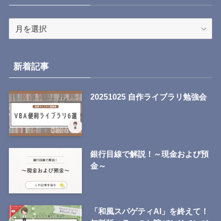
ア
ー
カ
イ
新着記事
ブ
20251025 自作ライブラリ勉強会
銀行目線で解説！～現金および預
金～
「和風スパゲティAI」を終えて！