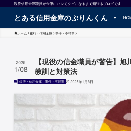
現役信用金庫職員が金庫にバレてクビになるまで頑張るブログです
とある信用金庫のぷりんくん
HO
ホーム
銀行・信用金庫
事件・不祥事
【現役の信金職員が警告】旭
2025
1/08
教訓と対策法
銀行・信用金庫
事件・不祥事
2025年1月8日