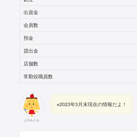
出資金
会員数
預金
貸出金
店舗数
常勤役職員数
※2023年3月末現在の情報だよ！
ぷりんくん