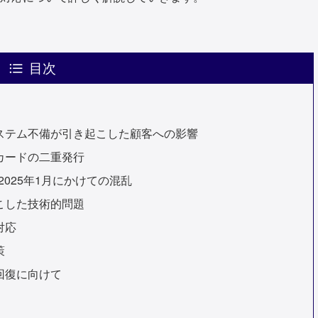
目次
ステム不備が引き起こした顧客への影響
カードの二重発行
2025年1月にかけての混乱
こした技術的問題
対応
策
回復に向けて