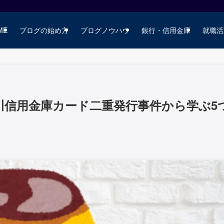
ME
ブログの始め方
ブログノウハウ
銀行・信用金庫
就職活
川信用金庫カード二重発行事件から学ぶ5