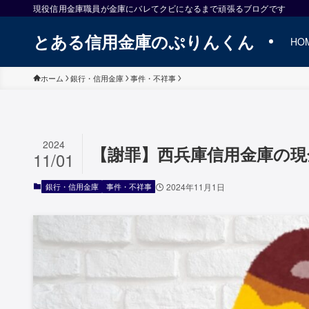
現役信用金庫職員が金庫にバレてクビになるまで頑張るブログです
とある信用金庫のぷりんくん
HO
ホーム
銀行・信用金庫
事件・不祥事
2024
【謝罪】西兵庫信用金庫の現
11/01
銀行・信用金庫
事件・不祥事
2024年11月1日