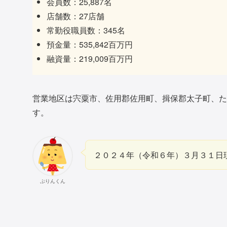
会員数：25,887名
店舗数：27店舗
常勤役職員数：345名
預金量：535,842百万円
融資量：219,009百万円
営業地区は宍粟市、佐用郡佐用町、揖保郡太子町、た
す。
２０２４年（令和６年）３月３１日
ぷりんくん