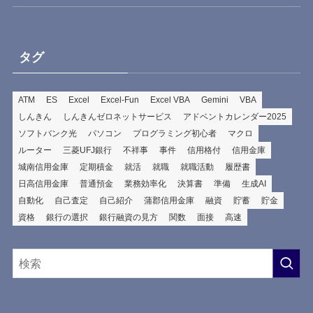
タグ
ATM
ES
Excel
Excel-Fun
Excel VBA
Gemini
VBA
しんきん
しんきんゼロネットサービス
アドベントカレンダー2025
ソフトバンク光
パソコン
プログラミング初心者
マクロ
ルーター
三菱UFJ銀行
不祥事
事件
信用格付
信用金庫
城南信用金庫
定期積金
就活
就職
就職活動
履歴書
日高信用金庫
普通預金
業務効率化
決算書
準備
生成AI
自動化
自己査定
自己紹介
蒲郡信用金庫
融資
貯蓄
貯金
資格
銀行の選択
銀行融資の見方
関数
面接
高速