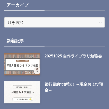
アーカイブ
ア
ー
カ
イ
新着記事
ブ
20251025 自作ライブラリ勉強会
銀行目線で解説！～現金および預
金～