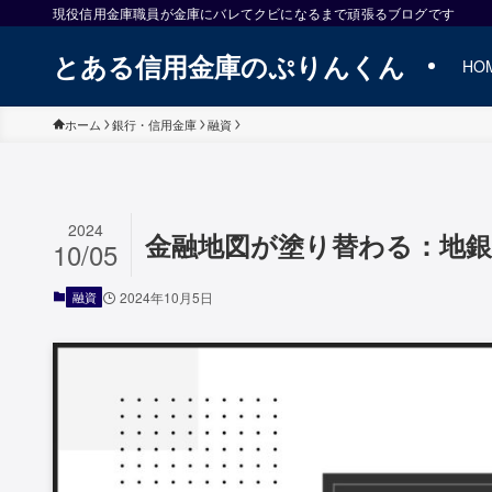
現役信用金庫職員が金庫にバレてクビになるまで頑張るブログです
とある信用金庫のぷりんくん
HO
ホーム
銀行・信用金庫
融資
2024
金融地図が塗り替わる：地
10/05
融資
2024年10月5日