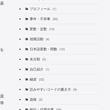
基
プロフィール
(1)
事件・不祥事
(50)
変数・定数
(10)
就職活動
(4)
日本語変数・関数
を
(10)
未分類
(5)
自己紹介
(1)
融資
(32)
読みやすいコードの書き方
(9)
資
資格
(2)
準
銀行・信用金庫
(38)