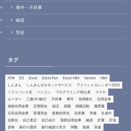
事件・不祥事
融資
預金
タグ
ATM
ES
Excel
Excel-Fun
Excel VBA
Gemini
VBA
しんきん
しんきんゼロネットサービス
アドベントカレンダー2025
ソフトバンク光
パソコン
プログラミング初心者
マクロ
ルーター
三菱UFJ銀行
不祥事
事件
信用格付
信用金庫
城南信用金庫
定期積金
就活
就職
就職活動
履歴書
日高信用金庫
普通預金
業務効率化
決算書
準備
生成AI
自動化
自己査定
自己紹介
蒲郡信用金庫
融資
貯蓄
貯金
資格
銀行の選択
銀行融資の見方
関数
面接
高速